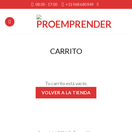
Skip
08:00 - 17:00
+51 968 680 849
to
content
CARRITO
Tu carrito está vacío.
VOLVER A LA TIENDA