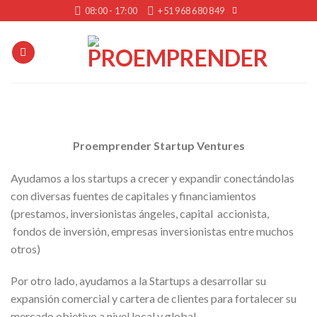
Skip
08:00 - 17:00
+51 968 680 849
to
content
Proemprender Startup Ventures
Ayudamos a los startups a crecer y expandir conectándolas
con diversas fuentes de capitales y financiamientos
(prestamos, inversionistas ángeles, capital accionista,
fondos de inversión, empresas inversionistas entre muchos
otros)
Por otro lado, ayudamos a la Startups a desarrollar su
expansión comercial y cartera de clientes para fortalecer su
mercado objetivo a nivel local y global.