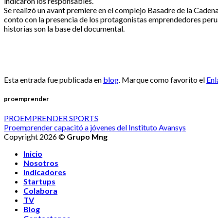
indicaron los responsables.
Se realizó un avant premiere en el complejo Basadre de la Caden
conto con la presencia de los protagonistas emprendedores per
historias son la base del documental.
Esta entrada fue publicada en
blog
. Marque como favorito el
Enl
proemprender
PROEMPRENDER SPORTS
Proemprender capacitó a jóvenes del Instituto Avansys
Copyright 2026 ©
Grupo Mng
Inicio
Nosotros
Indicadores
Startups
Colabora
TV
Blog