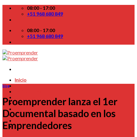
Skip
08:00 - 17:00
to
+51 968 680 849
content
08:00 - 17:00
+51 968 680 849
Inicio
Nosotros
blog
Indicadores
Startups
Proemprender lanza el 1er
Colabora
TV
Documental basado en los
Blog
Contactenos
Emprendedores