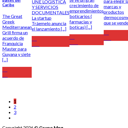
países del
para elegir l
UNE LOGÍSTICA
crecimiento de
Caribe
marcas y
Y SERVICIOS
emprendimientos
productos
DOCUMENTALES
boticarios (
The Great
dermocosmé
La startup
farmacias y
Greek
que se venden
Tráemelo anuncia
boticas) [...]
Mediterranean
el lanzamiento [...]
Grill firma un
23
13
acuerdo de
Feb
09
Mar
Franquicia
Abr
Master para
Guyana y siete
[...]
27
Jul
1
2
3
Copyright 2026 ©
Grupo Mng