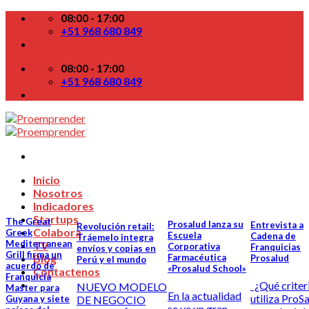
Skip
08:00 - 17:00
to
+51 968 680 849
content
08:00 - 17:00
+51 968 680 849
Inicio
Nosotros
Indicadores
Startups
The Great
Prosalud lanza su
Entrevista a
Revolución retail:
Colabora
Greek
Escuela
Cadena de
Tráemelo integra
Mediterranean
TV
Corporativa
Franquicias
envíos y copias en
Grill firma un
Blog
Farmacéutica
Prosalud
Perú y el mundo
acuerdo de
«Prosalud School»
Contactenos
Franquicia
¿Qué criter
NUEVO MODELO
Master para
En la actualidad
utiliza ProS
DE NEGOCIO
Guyana y siete
se ve un gran