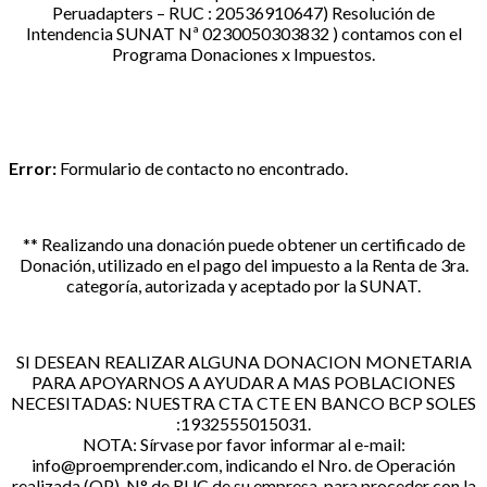
Peruadapters – RUC : 20536910647) Resolución de
Intendencia SUNAT Nª 0230050303832 ) contamos con el
Programa Donaciones x Impuestos.
Error:
Formulario de contacto no encontrado.
** Realizando una donación puede obtener un certificado de
Donación, utilizado en el pago del impuesto a la Renta de 3ra.
categoría, autorizada y aceptado por la SUNAT.
SI DESEAN REALIZAR ALGUNA DONACION MONETARIA
PARA APOYARNOS A AYUDAR A MAS POBLACIONES
NECESITADAS: NUESTRA CTA CTE EN BANCO BCP SOLES
:1932555015031.
NOTA: Sírvase por favor informar al e-mail:
info@proemprender.com, indicando el Nro. de Operación
realizada (OP), N° de RUC de su empresa, para proceder con la