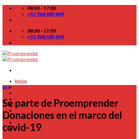
Skip
08:00 - 17:00
to
+51 968 680 849
content
08:00 - 17:00
+51 968 680 849
Inicio
Nosotros
blog
Indicadores
Startups
Se parte de Proemprender
Colabora
TV
Donaciones en el marco del
Blog
Contactenos
covid-19