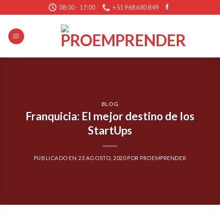
Skip
08:00 - 17:00
+51 968 680 849
to
content
BLOG
Franquicia: El mejor destino de los
StartUps
PUBLICADO EN
23 AGOSTO, 2020
POR
PROEMPRENDER