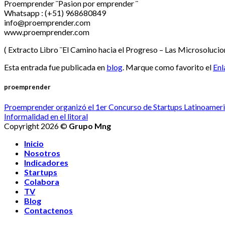
Proemprender ¨Pasion por emprender ¨
Whatsapp : (+51) 968680849
info@proemprender.com
www.proemprender.com
( Extracto Libro ¨El Camino hacia el Progreso – Las Microsolu
Esta entrada fue publicada en
blog
. Marque como favorito el
Enl
proemprender
Proemprender organizó el 1er Concurso de Startups Latinoameri
Informalidad en el litoral
Copyright 2026 ©
Grupo Mng
Inicio
Nosotros
Indicadores
Startups
Colabora
TV
Blog
Contactenos