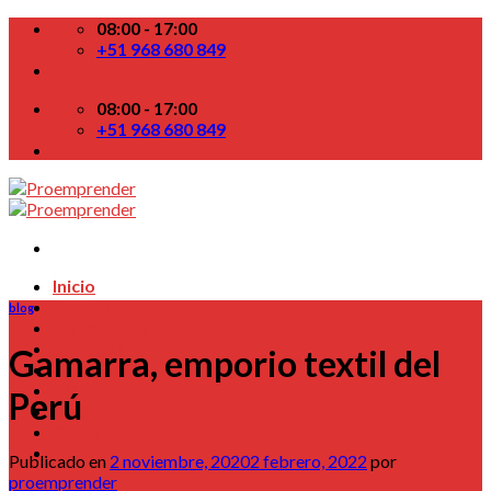
Skip
08:00 - 17:00
to
+51 968 680 849
content
08:00 - 17:00
+51 968 680 849
Inicio
Nosotros
blog
Indicadores
Startups
Gamarra, emporio textil del
Colabora
TV
Perú
Blog
Contactenos
Publicado en
2 noviembre, 2020
2 febrero, 2022
por
proemprender