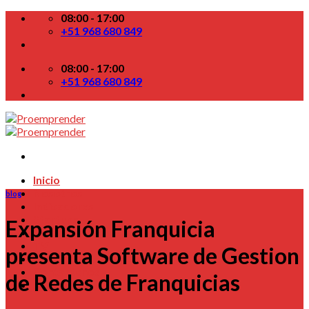
Skip
08:00 - 17:00
to
+51 968 680 849
content
08:00 - 17:00
+51 968 680 849
Inicio
Nosotros
blog
Indicadores
Startups
Expansión Franquicia
Colabora
TV
presenta Software de Gestion
Blog
Contactenos
de Redes de Franquicias