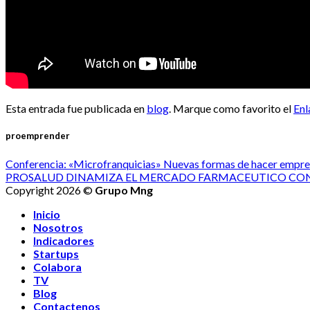
Esta entrada fue publicada en
blog
. Marque como favorito el
Enl
proemprender
Conferencia: «Microfranquicias» Nuevas formas de hacer empr
PROSALUD DINAMIZA EL MERCADO FARMACEUTICO CON
Copyright 2026 ©
Grupo Mng
Inicio
Nosotros
Indicadores
Startups
Colabora
TV
Blog
Contactenos