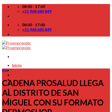
Skip
08:00 - 17:00
to
+51 968 680 849
content
08:00 - 17:00
+51 968 680 849
Inicio
Nosotros
blog
Indicadores
Startups
CADENA PROSALUD LLEGA
Colabora
TV
AL DISTRITO DE SAN
Blog
Contactenos
MIGUEL CON SU FORMATO