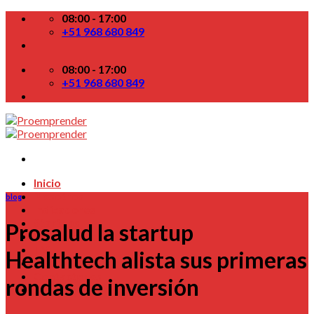
Skip
08:00 - 17:00
to
+51 968 680 849
content
08:00 - 17:00
+51 968 680 849
Inicio
Nosotros
blog
Indicadores
Startups
Prosalud la startup
Colabora
TV
Healthtech alista sus primeras
Blog
Contactenos
rondas de inversión